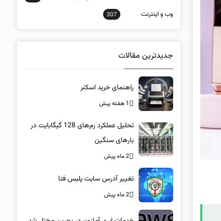
وب و اينترنت
307
جدیدترین مقالات
راهنمای خرید اسکنر
1 هفته پیش
تحلیل عملکرد رم‌های 128 گیگابایت در
بارهای سنگین
2 ماه پیش
تغییر آدرس سایت پلیس فتا
2 ماه پیش
خدمات ابری آمازون در بحرین مختل شد