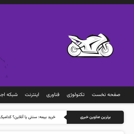
صفحه نخست
تکنولوژی
فناوری
اينترنت
شبكه اجت
خرید بیمه: سنتی یا آنلاین؟ کدامیک
برترین عناوین خبری