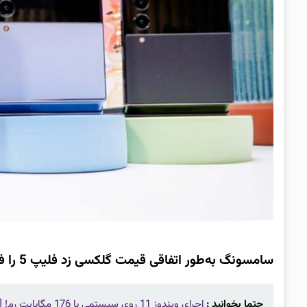
سامسونگ به‌طور اتفاقی قیمت گلکسی زد فلیپ 5 را فاش کرد
حتما بخوانید :
اجرای ویندوز 11 روی سیستمی با 176 مگابایت رم! [تماشا کنید]