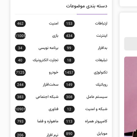
دسته بندی موضوعات
ارتباطات
امنيت
462
153
اينترنت
بازی
11005
434
بدافزار
برنامه نويسی
34
99
تبلیغات
تجارت الكترونيك
40
18
تکنولوژی
خودرو
7125
1457
روباتيك
سخت‌افزار
244
149
سيستم عامل
شبكه اجتماعی
383
308
شبكه و امنيت
فناوری
10901
12
كامپيوتر همراه
ماهواره و فضا
793
113
موبايل
890
نرم افزار
206