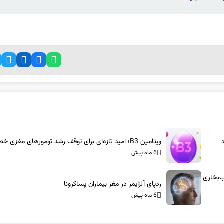
ویتامین B3؛ امید تازه‌ای برای توقف رشد تومورهای مغزی خطرناک
6 ماه پیش
س-آام‌جی: شاسی‌بلندهای ۱۰۰۰ اسب‌بخاری
ردپای آلزایمر در مغز بیماران پساکرونا
6 ماه پیش