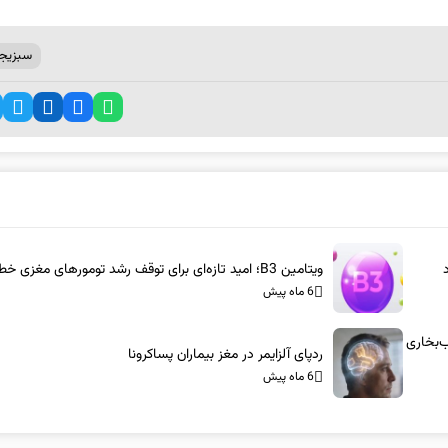
سبزیج
ویتامین B3؛ امید تازه‌ای برای توقف رشد تومورهای مغزی خطرناک
6 ماه پیش
س-آام‌جی: شاسی‌بلندهای ۱۰۰۰ اسب‌بخاری
ردپای آلزایمر در مغز بیماران پساکرونا
6 ماه پیش