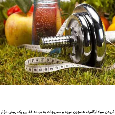
eatthis منتشر شد آمده است که افزودن مواد ارگانیک همچون میوه و سبزیجات به برنامه غذایی یک روش مؤث