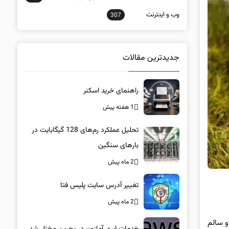
وب و اينترنت
307
جدیدترین مقالات
راهنمای خرید اسکنر
1 هفته پیش
تحلیل عملکرد رم‌های 128 گیگابایت در
بارهای سنگین
2 ماه پیش
تغییر آدرس سایت پلیس فتا
2 ماه پیش
ر و سالم
خدمات ابری آمازون در بحرین مختل شد