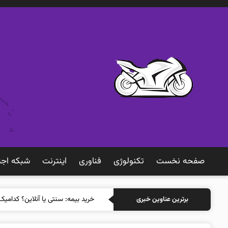
صفحه نخست
تکنولوژی
فناوری
اينترنت
شبكه اجت
خرید بی
برترین عناوین خبری