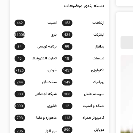
دسته بندی موضوعات
ارتباطات
امنيت
462
153
اينترنت
بازی
11005
434
بدافزار
برنامه نويسی
34
99
تبلیغات
تجارت الكترونيك
40
18
تکنولوژی
خودرو
7125
1457
روباتيك
سخت‌افزار
244
149
سيستم عامل
شبكه اجتماعی
383
308
شبكه و امنيت
فناوری
10901
12
كامپيوتر همراه
ماهواره و فضا
793
113
موبايل
890
نرم افزار
206