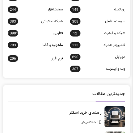
روباتيك
سخت‌افزار
244
149
سيستم عامل
شبكه اجتماعی
383
308
شبكه و امنيت
فناوری
10901
12
كامپيوتر همراه
ماهواره و فضا
793
113
موبايل
890
نرم افزار
206
وب و اينترنت
307
جدیدترین مقالات
راهنمای خرید اسکنر
1 هفته پیش
تحلیل عملکرد رم‌های 128 گیگابایت در بارهای سنگین