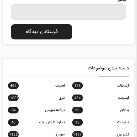
دسته بندی موضوعات
ارتباطات
امنيت
462
153
اينترنت
بازی
11005
434
بدافزار
برنامه نويسی
34
99
تبلیغات
تجارت الكترونيك
40
18
تکنولوژی
خودرو
7125
1457