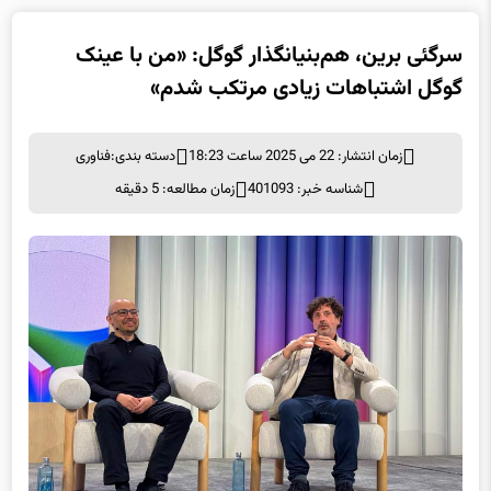
سرگئی برین، هم‌بنیانگذار گوگل: «من با عینک
گوگل اشتباهات زیادی مرتکب شدم»
زمان انتشار: 22 می 2025 ساعت 18:23
دسته بندی:
فناوری
شناسه خبر: 401093
زمان مطالعه: 5 دقیقه