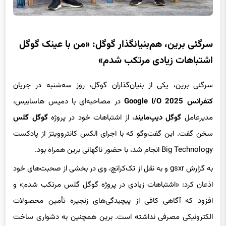
سرگئی برین، هم‌بنیانگذار گوگل: «من با عینک گوگل
اشتباهات زیادی مرتکب شدم»
سرگئی برین، یکی از بنیان‌گذاران گوگل، روز سه‌شنبه در جریان
کنفرانس Google I/O 2025
در مصاحبه‌ای با دمیس هاسابیس،
مدیرعامل
گوگل دیپ‌مایند
، از اشتباهات خود در پروژه
گوگل گلس
سخن گفت. این گفت‌وگو که با اجرای الکس کانتروویتز از پادکست
Big Technology انجام شد، با حضور ناگهانی برین همراه بود.
به گزارش gsxr و به نقل از تک‌کرانچ، وی در بخشی از صحبت‌های خود
اذعان کرد: «اشتباهات زیادی در پروژه گوگل گلس مرتکب شدم» و
افزود که آگاهی کافی از پیچیدگی‌های زنجیره تأمین محصولات
الکترونیکی مصرفی نداشته است. برین همچنین به دشواری ساخت