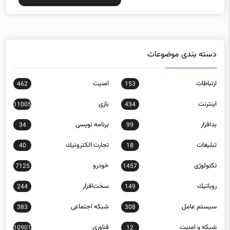
دسته بندی موضوعات
ارتباطات
امنيت
462
153
اينترنت
بازی
11005
434
بدافزار
برنامه نويسی
34
99
تبلیغات
تجارت الكترونيك
40
18
تکنولوژی
خودرو
7125
1457
روباتيك
سخت‌افزار
244
149
سيستم عامل
شبكه اجتماعی
383
308
شبكه و امنيت
فناوری
10901
12