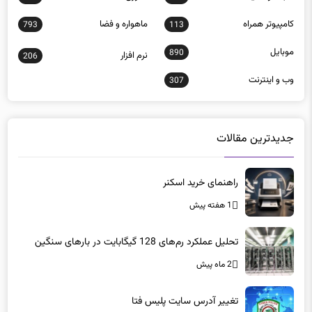
كامپيوتر همراه
ماهواره و فضا
793
113
موبايل
890
نرم افزار
206
وب و اينترنت
307
جدیدترین مقالات
راهنمای خرید اسکنر
1 هفته پیش
تحلیل عملکرد رم‌های 128 گیگابایت در بارهای سنگین
2 ماه پیش
تغییر آدرس سایت پلیس فتا