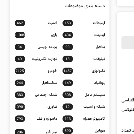
دسته بندی موضوعات
ارتباطات
امنيت
462
153
اينترنت
بازی
11005
434
بدافزار
برنامه نويسی
34
99
تبلیغات
تجارت الكترونيك
40
18
تکنولوژی
خودرو
7125
1457
روباتيك
سخت‌افزار
244
149
سيستم عامل
شبكه اجتماعی
383
308
اقتباسی
شبكه و امنيت
فناوری
10901
12
تفلیکس
كامپيوتر همراه
ماهواره و فضا
793
113
رد تعداد
موبايل
890
نرم افزار
206