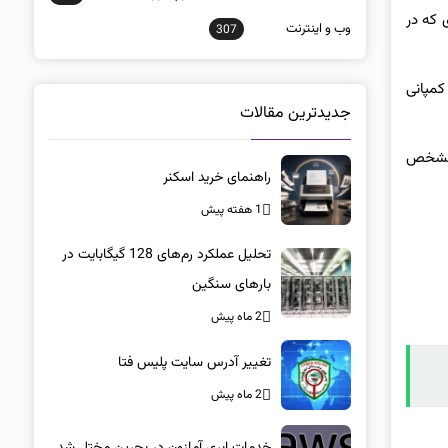
 که در
وب و اينترنت
307
که کمپانی
جدیدترین مقالات
، مشخص
راهنمای خرید اسکنر
1 هفته پیش
تحلیل عملکرد رم‌های 128 گیگابایت در
بارهای سنگین
2 ماه پیش
تغییر آدرس سایت پلیس فتا
2 ماه پیش
خدمات ابری آمازون در بحرین مختل شد