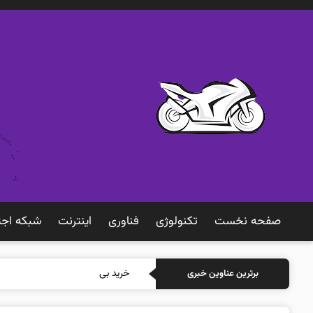
صفحه نخست
تکنولوژی
فناوری
اينترنت
شبكه اجت
خرید بیمه: سنتی
برترین عناوین خبری