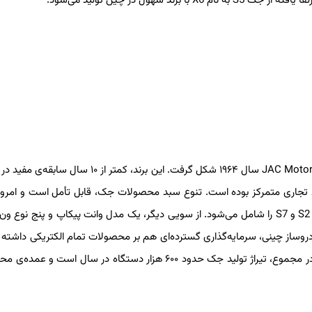
خودروسازی جک یا به بیان صحیح‌تر، جِی اِی سی (JAC) با نام کامل JAC Motors سال ۱۹۶۴ شکل گرفت. این برند، کم
ط تجاری متمرکز بوده است. تنوع سبد محصولات جک، قابل تأمل است و امروز
مدل سواری J4 ،J5 ، J6 و A60، همراه‌با چهار شاسی‌بلند S2 ،S3 ،S5 و S7 را شامل می‌شود. از سویی دیگر، یک مدل وانت پیکاپ و پنج 
خودروساز چینی، سرمایه‌گذاری گسترده‌ای هم بر محصولات تمام الکتریکی داشته
درحال‌حاضر یک مدل سواری و یک مدل کراس‌اور برقی تولید می‌کند. در مجموع، تیراژ تولید جک حدود ۶۰۰ هزار دستگاه در سال 