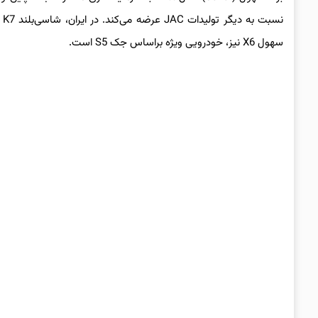
نسبت به دیگر تولیدات JAC عرضه می‌کند. در ایران، شاسی‌بلند KMC K7 مونتاژ کرمان موتور، یکی از محصولات سهول (
سهول X6 نیز، خودرویی ویژه براساس جک S5 است.