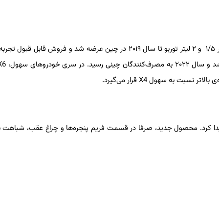
شرکت جک در سال ۲۰۱۳ تولید S5 را شروع کرد. این محصول با موتور ۱/۵ و ۲ لیتر توربو تا سال ۲۰۱۹ در چین عرضه شد و فروش قابل 
مای روبرو، به زحمت می‌توان شباهتی بین سهول X6 و جک S5 پیدا کرد. محصول جدید، صرفا در قسمت فریم پنجره‌ها و چراغ عقب، شبا