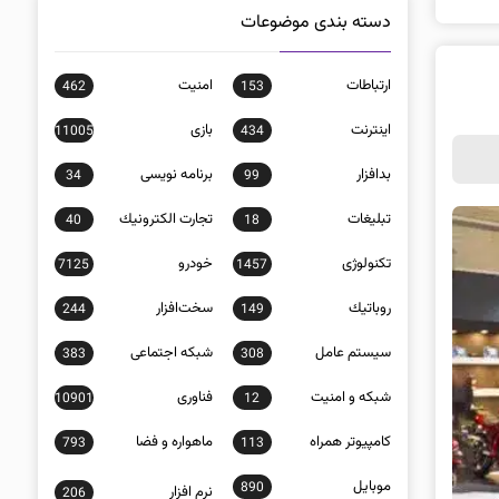
دسته بندی موضوعات
ارتباطات
امنيت
462
153
اينترنت
بازی
11005
434
بدافزار
برنامه نويسی
34
99
تبلیغات
تجارت الكترونيك
40
18
تکنولوژی
خودرو
7125
1457
روباتيك
سخت‌افزار
244
149
سيستم عامل
شبكه اجتماعی
383
308
شبكه و امنيت
فناوری
10901
12
كامپيوتر همراه
ماهواره و فضا
793
113
موبايل
890
نرم افزار
206