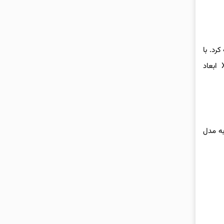
قبول تجربه کرد. با
اتمام تولید S5، محصولی جدید به نام X6 روی پلتفرم قبلی معرفی شد و سال ۲۰۲۲ به مصرف‌کنندگان چینی رسید. در سری خودروهای سهول، X6 ابعاد
هت‌ به مدل