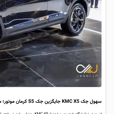
سهول جک KMC X5 جایگزین جک S5 کرمان موتور؛ مشخصات فنی و قیمت