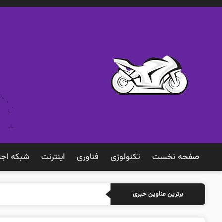
صفحه نخست
تکنولوژی
فناوری
اينترنت
شبكه اجت
خرید بیمه: سنتی یا آنل
برترین عناوین خبری