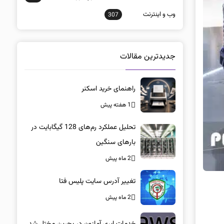
وب و اينترنت
307
جدیدترین مقالات
راهنمای خرید اسکنر
1 هفته پیش
تحلیل عملکرد رم‌های 128 گیگابایت در
بارهای سنگین
2 ماه پیش
تغییر آدرس سایت پلیس فتا
2 ماه پیش
خدمات ابری آمازون در بحرین مختل شد