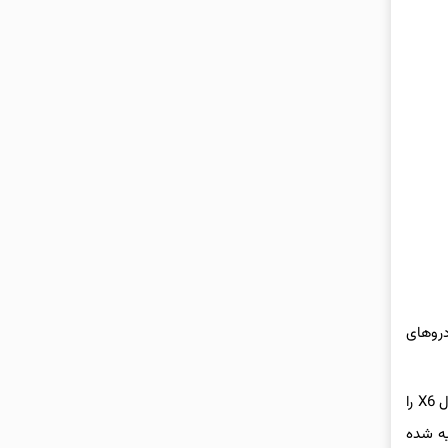
 خودروهای
چراغ‌های عقب با ساختار پیوسته، چندان متفاوت از جک S5 نیستند. سادگی و فقدان خطوط حجم‌دهنده روی درپوش صندوق، ارزش طراحی سیهول X6 را
یه شده