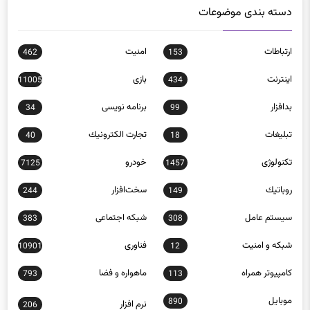
دسته بندی موضوعات
ارتباطات
امنيت
462
153
اينترنت
بازی
11005
434
بدافزار
برنامه نويسی
34
99
تبلیغات
تجارت الكترونيك
40
18
تکنولوژی
خودرو
7125
1457
روباتيك
سخت‌افزار
244
149
سيستم عامل
شبكه اجتماعی
383
308
شبكه و امنيت
فناوری
10901
12
كامپيوتر همراه
ماهواره و فضا
793
113
موبايل
890
نرم افزار
206