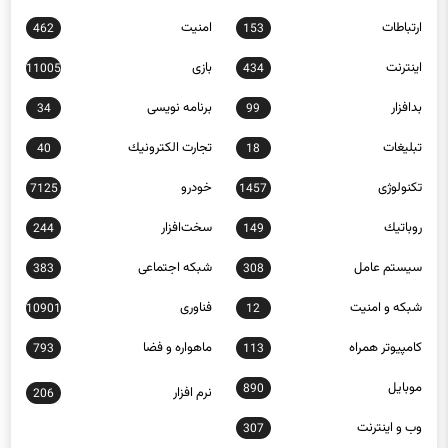
ارتباطات
امنيت
462
153
اينترنت
بازی
11005
434
بدافزار
برنامه نويسی
34
99
تبلیغات
تجارت الكترونيك
40
18
تکنولوژی
خودرو
7125
1457
روباتيك
سخت‌افزار
244
149
سيستم عامل
شبكه اجتماعی
383
308
شبكه و امنيت
فناوری
10901
12
كامپيوتر همراه
ماهواره و فضا
793
113
موبايل
890
نرم افزار
206
وب و اينترنت
307