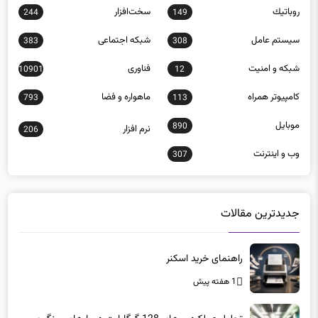
سيستم عامل
شبكه اجتماعی
383
308
شبكه و امنيت
فناوری
10901
12
كامپيوتر همراه
ماهواره و فضا
793
113
موبايل
890
نرم افزار
206
وب و اينترنت
307
جدیدترین مقالات
راهنمای خرید اسکنر
1 هفته پیش
تحلیل عملکرد رم‌های 128 گیگابایت در بارهای سنگین