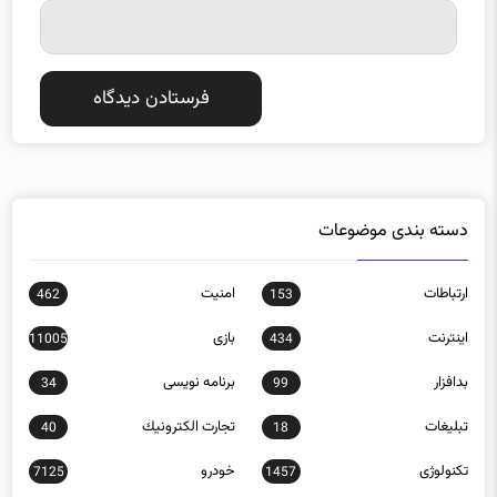
دسته بندی موضوعات
ارتباطات
امنيت
462
153
اينترنت
بازی
11005
434
بدافزار
برنامه نويسی
34
99
تبلیغات
تجارت الكترونيك
40
18
تکنولوژی
خودرو
7125
1457
روباتيك
سخت‌افزار
244
149