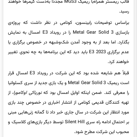
رسید.
براساس توضیحات رابینسون، کونامی در نظر داشت که پروژه‌ی
بازسازی Metal Gear Solid 3 را در رویداد E3 امسال به نمایش
بگذارد. اما بعد از به وجود آمدن شک‌و‌شبهه در خصوص برگزاری یا
عدم برگزاری E3 2023
باید دید که این برنامه‌ها به چه نحوی تغییر
خواهند کرد.
قبلاً هم شایعه شده بود که این شرکت در رویداد E3 امسال قرار
است ریمیک Metal Gear Solid 3 و یک بازی جدید از سری کسلوانیا
را معرفی کند. ضمن اینکه اوایل امسال بود که
نوریاکی اوکامورا
، از
تهیه کنندگان قدیمی کونامی از انتشار اخباری در خصوص چند بازی
مورد انتظار این شرکت در سال جاری خبر داد تا گمانه زنی‌هایی مبنی
بر احتمال ادامه راه سری Silent Hill توسط دیگر بازی‌های کلاسیک و
محبوب این شرکت مطرح شود.
در پایان نظرات خود راجع به جدیدترین اخبار بازی را با gsxr و سایر