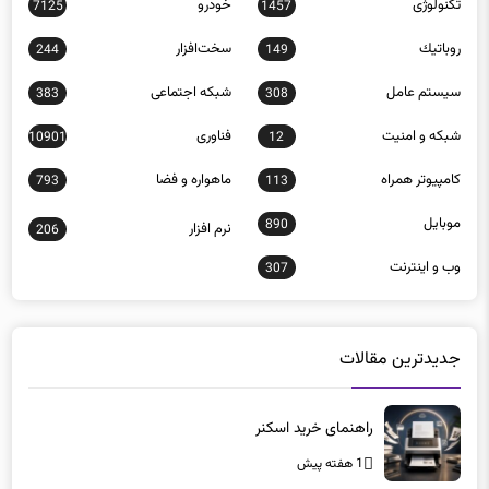
تکنولوژی
خودرو
7125
1457
روباتيك
سخت‌افزار
244
149
سيستم عامل
شبكه اجتماعی
383
308
شبكه و امنيت
فناوری
10901
12
كامپيوتر همراه
ماهواره و فضا
793
113
موبايل
890
نرم افزار
206
وب و اينترنت
307
جدیدترین مقالات
راهنمای خرید اسکنر
1 هفته پیش