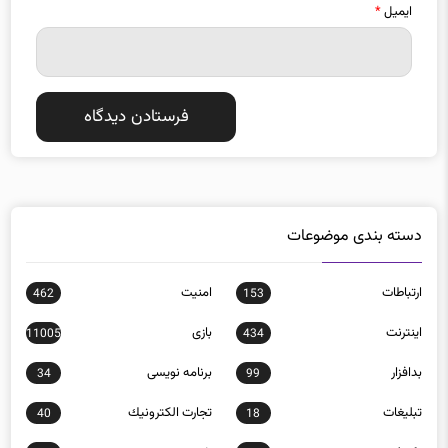
ایمیل
*
دسته بندی موضوعات
ارتباطات
امنيت
462
153
اينترنت
بازی
11005
434
بدافزار
برنامه نويسی
34
99
تبلیغات
تجارت الكترونيك
40
18