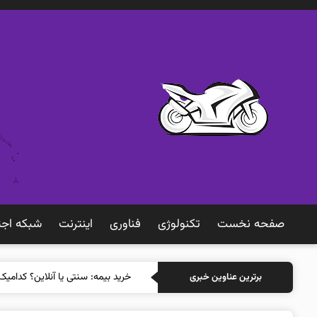
صفحه نخست
تکنولوژی
فناوری
اينترنت
شبكه اجت
خر
برترین عناوین خبری