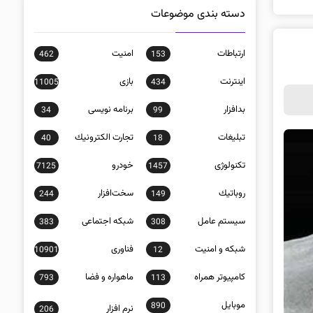
دسته بندی موضوعات
ارتباطات
امنيت
462
153
اينترنت
بازی
11005
434
بدافزار
برنامه نويسی
34
99
تبلیغات
تجارت الكترونيك
40
18
تکنولوژی
خودرو
7125
1457
روباتيك
سخت‌افزار
244
149
سيستم عامل
شبكه اجتماعی
383
308
شبكه و امنيت
فناوری
10901
12
كامپيوتر همراه
ماهواره و فضا
793
113
موبايل
890
نرم افزار
206