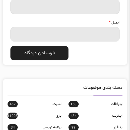
ایمیل
*
دسته بندی موضوعات
ارتباطات
امنيت
462
153
اينترنت
بازی
11005
434
بدافزار
برنامه نويسی
34
99