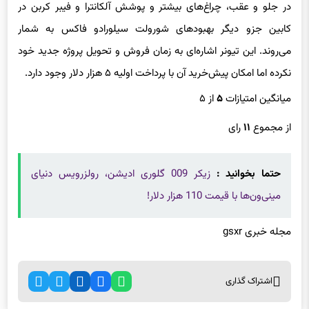
در جلو و عقب، چراغ‌های بیشتر و پوشش آلکانترا و فیبر کربن در
کابین جزو دیگر بهبودهای شورولت سیلورادو فاکس به شمار
می‌روند. این تیونر اشاره‌ای به زمان فروش و تحویل پروژه جدید خود
نکرده اما امکان پیش‌خرید آن با پرداخت اولیه ۵ هزار دلار وجود دارد.
میانگین امتیازات
۵
از ۵
از مجموع
۱۱
رای
حتما بخوانید :
زیکر 009 گلوری ادیشن، رولزرویس دنیای
مینی‌ون‌ها با قیمت 110 هزار دلار!
مجله خبری gsxr
اشتراک گذاری