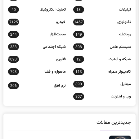
تبلیغات
تجارت الكترونيك
40
18
تکنولوژی
خودرو
7125
1457
روباتيك
سخت‌افزار
244
149
سيستم عامل
شبكه اجتماعی
383
308
شبكه و امنيت
فناوری
10901
12
كامپيوتر همراه
ماهواره و فضا
793
113
موبايل
890
نرم افزار
206
وب و اينترنت
307
جدیدترین مقالات