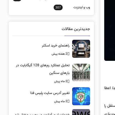
وب و اينترنت
307
جدیدترین مقالات
راهنمای خرید اسکنر
2 هفته پیش
تحلیل عملکرد رم‌های 128 گیگابایت در
بارهای سنگین
2 ماه پیش
ا
اعطا
تغییر آدرس سایت پلیس فتا
2 ماه پیش
تقل را
ت بازی
خدمات ابری آمازون در بحرین مختل شد