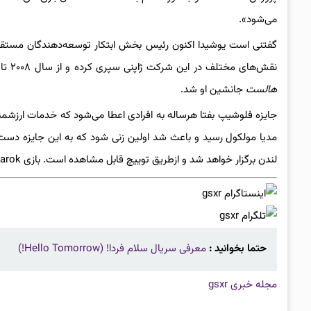
می‌شود».
نقش‌های مختلف در این شرکت ژاپنی سپری کرده و از سال ۲۰۰۸ تا ۲۰۱۹ رئیس استودیوهای جهانی شرکت سرگرمی تعاملی سونی بود که سپس
هالست
جانشین او شد.
جایزه فلوشیپ بفتا هرساله به افرادی اعطا می‌شود که خدمات ارزشمند
لندن برگزار خواهد شد و ازطریق توییچ قابل مشاهده است. بازی God of War Ragnarok توانست نامزد دریافت ۱۴ جایزه در این مراسم شود.
حتما بخوانید :
معرفی سریال سلام فردا! (Hello Tomorrow!)
مجله خبری gsxr