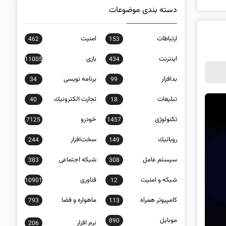
دسته بندی موضوعات
ارتباطات
امنيت
462
153
اينترنت
بازی
11005
434
بدافزار
برنامه نويسی
34
99
تبلیغات
تجارت الكترونيك
40
18
تکنولوژی
خودرو
7125
1457
روباتيك
سخت‌افزار
244
149
سيستم عامل
شبكه اجتماعی
383
308
شبكه و امنيت
فناوری
10901
12
كامپيوتر همراه
ماهواره و فضا
793
113
موبايل
890
نرم افزار
206