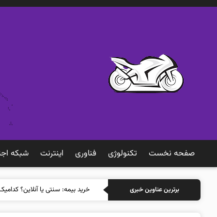
صفحه نخست
تکنولوژی
فناوری
اينترنت
شبكه اجت
برترین عناوین خبری