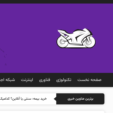
صفحه نخست
تکنولوژی
فناوری
اينترنت
شبكه اجت
خرید بیمه: سنتی یا آنلاین؟ کدامیک
برترین عناوین خبری