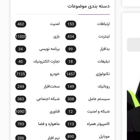
دسته بندی موضوعات
ارتباطات
امنيت
462
153
اينترنت
بازی
11005
434
بدافزار
برنامه نويسی
34
99
تبلیغات
تجارت الكترونيك
40
18
تکنولوژی
خودرو
7125
1457
روباتيك
سخت‌افزار
244
149
سيستم عامل
شبكه اجتماعی
383
308
شبكه و امنيت
فناوری
10901
12
كامپيوتر همراه
ماهواره و فضا
793
113
موبايل
890
نرم افزار
206