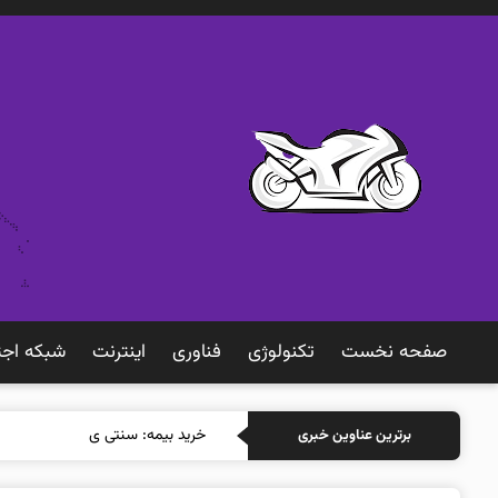
صفحه نخست
تکنولوژی
فناوری
اينترنت
شبكه اجت
خرید بیمه: سنتی یا آنلاین؟ کدامی
برترین عناوین خبری