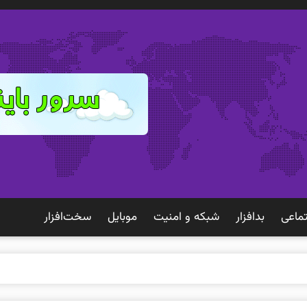
ماعی
بدافزار
شبكه و امنيت
موبايل
سخت‌افزار
ک ت