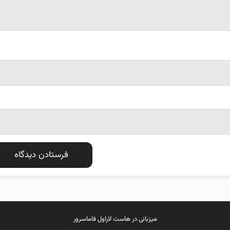
میزبانی در
هاست لاراول
فاماسرور