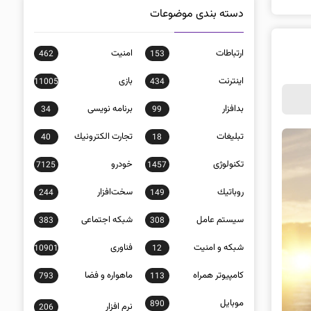
دسته بندی موضوعات
ارتباطات
امنيت
462
153
اينترنت
بازی
11005
434
بدافزار
برنامه نويسی
34
99
تبلیغات
تجارت الكترونيك
40
18
تکنولوژی
خودرو
7125
1457
روباتيك
سخت‌افزار
244
149
سيستم عامل
شبكه اجتماعی
383
308
شبكه و امنيت
فناوری
10901
12
كامپيوتر همراه
ماهواره و فضا
793
113
موبايل
890
نرم افزار
206