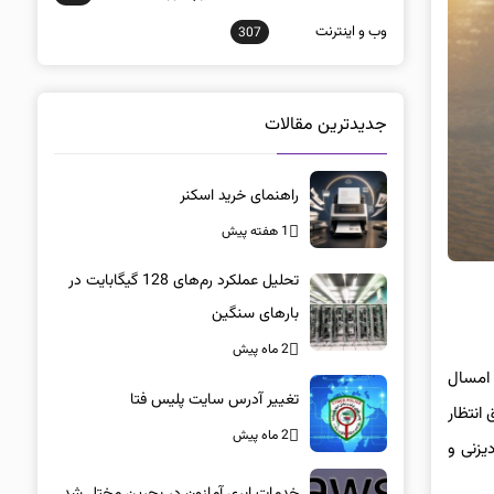
وب و اينترنت
307
جدیدترین مقالات
راهنمای خرید اسکنر
1 هفته پیش
تحلیل عملکرد رم‌های 128 گیگابایت در
بارهای سنگین
2 ماه پیش
مس امسال
تغییر آدرس سایت پلیس فتا
های یک میلیاردی پیوست. فروش جهانی فیلم Avatar 2 طبق انتظار
2 ماه پیش
ق برای دیزنی و
خدمات ابری آمازون در بحرین مختل شد