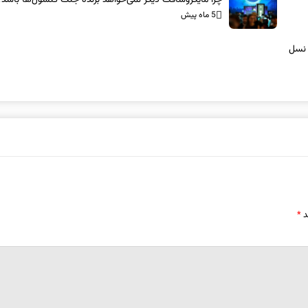
5 ماه پیش
 نسل
د
*