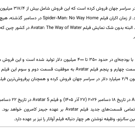
فیلم Avatar: The Way of Water تاکنون بیش از ۱/۰۳۰ میلیارد دلار در سراس
آمریکای شمالی و ۷۱۲/۷ میلیون دلار در دیگر کشورهای جهان می‌شود. از زمان اکران فیلم der-Man: No Way Home
نتوانسته بود به این سرعت به فروش یک میلیارد دلاری دست پیدا کند. البته بدون شک نمایش فیلم f Water
فیلم Avatar: The Way of Water بدون درنظرگرفتن هزینه تبلیغات، با بودجه‌ای در حدود ۳۵۰ تا ۴۰۰ میلیون دلار تولید شده است 
خبر خوبی برای ساخت دنباله‌های فیلم آواتار باشد؛ چرا که ساخت قسمت چهارم و پنجم فیلم Avatar به موفقیت قسمت دوم و 
دارد. قسمت اول فیلم Avatar با درنظرگرفتن اکران‌های دوباره‌اش تاکنون ۲/۹ میلیارد دلار در سراسر جهان فروش کرده و همچنان پرفروش‌تر
جیمز کامرون
خواهد بود. علا
 سالرنو
، وظیفه نوشتن هر چهار دنباله فیلم آواتار را نیز بر عهده دارد.