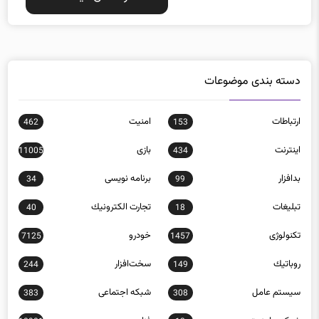
دسته بندی موضوعات
ارتباطات
امنيت
462
153
اينترنت
بازی
11005
434
بدافزار
برنامه نويسی
34
99
تبلیغات
تجارت الكترونيك
40
18
تکنولوژی
خودرو
7125
1457
روباتيك
سخت‌افزار
244
149
سيستم عامل
شبكه اجتماعی
383
308