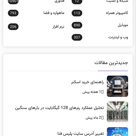
شبكه و امنيت
فناوری
10901
12
كامپيوتر همراه
ماهواره و فضا
793
113
موبايل
890
نرم افزار
206
وب و اينترنت
307
جدیدترین مقالات
راهنمای خرید اسکنر
1 هفته پیش
تحلیل عملکرد رم‌های 128 گیگابایت در بارهای سنگین
2 ماه پیش
تغییر آدرس سایت پلیس فتا