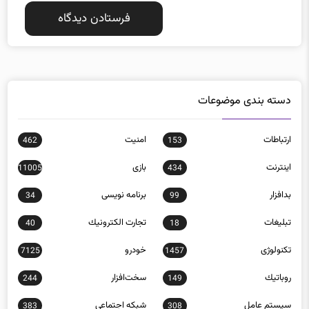
دسته بندی موضوعات
ارتباطات
امنيت
462
153
اينترنت
بازی
11005
434
بدافزار
برنامه نويسی
34
99
تبلیغات
تجارت الكترونيك
40
18
تکنولوژی
خودرو
7125
1457
روباتيك
سخت‌افزار
244
149
سيستم عامل
شبكه اجتماعی
383
308