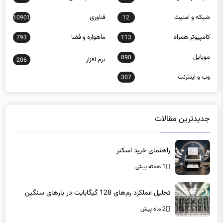
شبكه و امنيت
فناوری
10901
12
كامپيوتر همراه
ماهواره و فضا
793
113
موبايل
890
نرم افزار
206
وب و اينترنت
307
جدیدترین مقالات
راهنمای خرید اسکنر
1 هفته پیش
تحلیل عملکرد رم‌های 128 گیگابایت در بارهای سنگین
2 ماه پیش