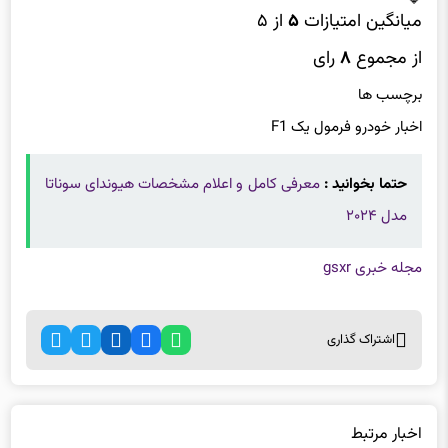
میانگین امتیازات
۵
از ۵
از مجموع
۸
رای
برچسب ها
اخبار خودرو فرمول یک F1
حتما بخوانید :
معرفی کامل و اعلام مشخصات هیوندای سوناتا
مدل ۲۰۲۴
مجله خبری gsxr
اشتراک گذاری