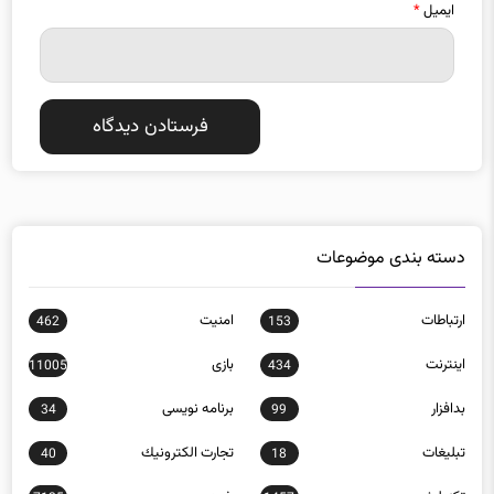
ایمیل
*
دسته بندی موضوعات
ارتباطات
امنيت
462
153
اينترنت
بازی
11005
434
بدافزار
برنامه نويسی
34
99
تبلیغات
تجارت الكترونيك
40
18