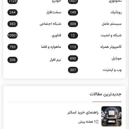
تکنولوژی
خودرو
7125
1457
روباتيك
سخت‌افزار
244
149
سيستم عامل
شبكه اجتماعی
383
308
شبكه و امنيت
فناوری
10901
12
كامپيوتر همراه
ماهواره و فضا
793
113
موبايل
890
نرم افزار
206
وب و اينترنت
307
جدیدترین مقالات
راهنمای خرید اسکنر