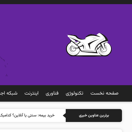
صفحه نخست
تکنولوژی
فناوری
اينترنت
شبكه اجت
خرید بیمه:
برترین عناوین خبری