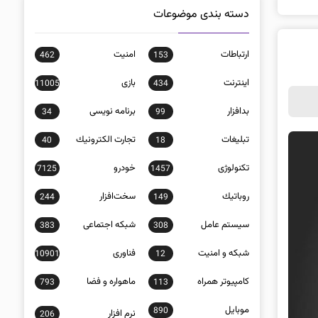
دسته بندی موضوعات
ارتباطات
امنيت
462
153
اينترنت
بازی
11005
434
بدافزار
برنامه نويسی
34
99
تبلیغات
تجارت الكترونيك
40
18
تکنولوژی
خودرو
7125
1457
روباتيك
سخت‌افزار
244
149
سيستم عامل
شبكه اجتماعی
383
308
شبكه و امنيت
فناوری
10901
12
كامپيوتر همراه
ماهواره و فضا
793
113
موبايل
890
نرم افزار
206