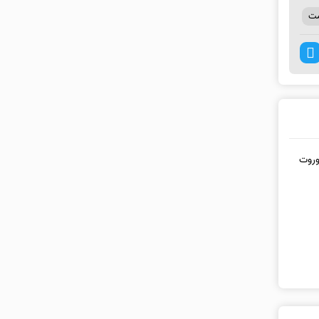
ت
توربو S جدید یا کوروت