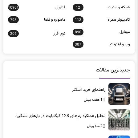
شبكه و امنيت
فناوری
10901
12
كامپيوتر همراه
ماهواره و فضا
793
113
موبايل
890
نرم افزار
206
وب و اينترنت
307
جدیدترین مقالات
راهنمای خرید اسکنر
1 هفته پیش
تحلیل عملکرد رم‌های 128 گیگابایت در بارهای سنگین
2 ماه پیش