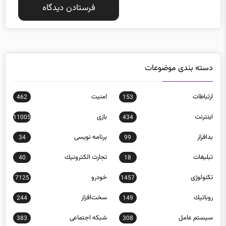
دسته بندی موضوعات
ارتباطات
امنيت
462
153
اينترنت
بازی
11005
434
بدافزار
برنامه نويسی
34
99
تبلیغات
تجارت الكترونيك
40
18
تکنولوژی
خودرو
7125
1457
روباتيك
سخت‌افزار
244
149
سيستم عامل
شبكه اجتماعی
383
308