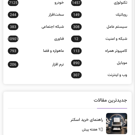
تکنولوژی
خودرو
7125
1457
روباتيك
سخت‌افزار
244
149
سيستم عامل
شبكه اجتماعی
383
308
شبكه و امنيت
فناوری
10901
12
كامپيوتر همراه
ماهواره و فضا
793
113
موبايل
890
نرم افزار
206
وب و اينترنت
307
جدیدترین مقالات
راهنمای خرید اسکنر
1 هفته پیش