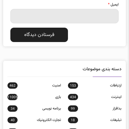
ایمیل
*
دسته بندی موضوعات
ارتباطات
امنيت
462
153
اينترنت
بازی
11005
434
بدافزار
برنامه نويسی
34
99
تبلیغات
تجارت الكترونيك
40
18