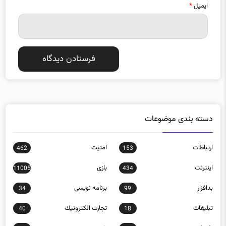
دسته بندی موضوعات
ارتباطات
امنيت
462
153
اينترنت
بازی
11005
434
بدافزار
برنامه نويسی
34
99
تبلیغات
تجارت الكترونيك
40
18
تکنولوژی
خودرو
7125
1457