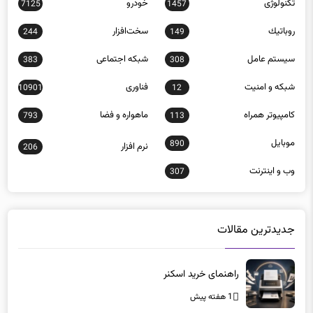
روباتيك
سخت‌افزار
244
149
سيستم عامل
شبكه اجتماعی
383
308
شبكه و امنيت
فناوری
10901
12
كامپيوتر همراه
ماهواره و فضا
793
113
موبايل
890
نرم افزار
206
وب و اينترنت
307
جدیدترین مقالات
راهنمای خرید اسکنر
1 هفته پیش