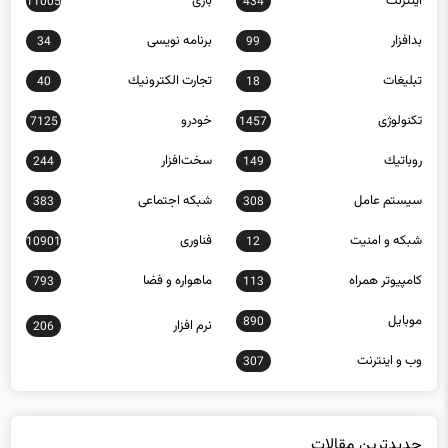
بدافزار
برنامه نويسی
34
99
تبلیغات
تجارت الكترونيك
40
18
تکنولوژی
خودرو
7125
1457
روباتيك
سخت‌افزار
244
149
سيستم عامل
شبكه اجتماعی
383
308
شبكه و امنيت
فناوری
10901
12
كامپيوتر همراه
ماهواره و فضا
793
113
موبايل
890
نرم افزار
206
وب و اينترنت
307
جدیدترین مقالات