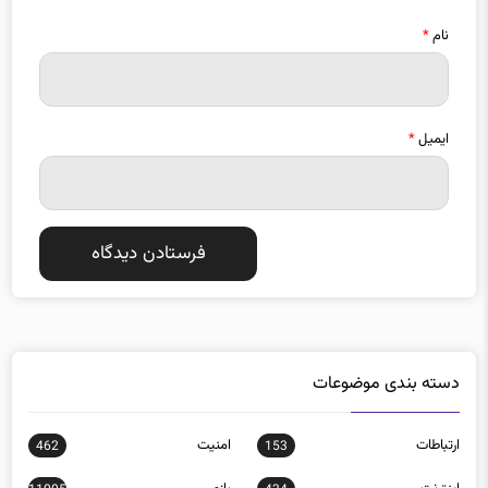
نام
*
ایمیل
*
دسته بندی موضوعات
ارتباطات
امنيت
462
153
اينترنت
بازی
11005
434