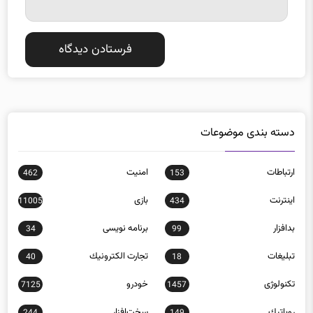
دسته بندی موضوعات
ارتباطات
امنيت
462
153
اينترنت
بازی
11005
434
بدافزار
برنامه نويسی
34
99
تبلیغات
تجارت الكترونيك
40
18
تکنولوژی
خودرو
7125
1457
روباتيك
سخت‌افزار
244
149