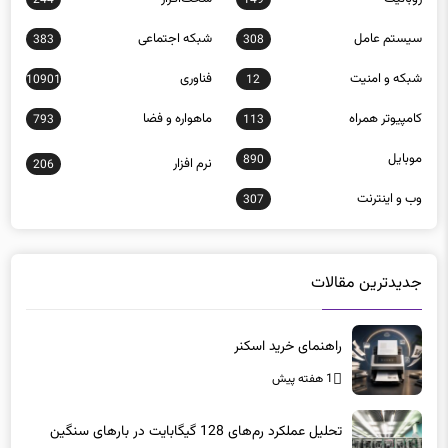
سيستم عامل
شبكه اجتماعی
383
308
شبكه و امنيت
فناوری
10901
12
كامپيوتر همراه
ماهواره و فضا
793
113
موبايل
890
نرم افزار
206
وب و اينترنت
307
جدیدترین مقالات
راهنمای خرید اسکنر
1 هفته پیش
تحلیل عملکرد رم‌های 128 گیگابایت در بارهای سنگین