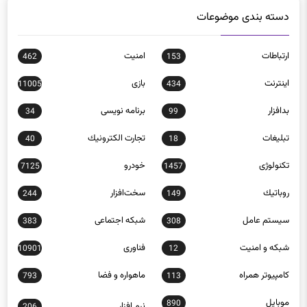
دسته بندی موضوعات
ارتباطات
امنيت
462
153
اينترنت
بازی
11005
434
بدافزار
برنامه نويسی
34
99
تبلیغات
تجارت الكترونيك
40
18
تکنولوژی
خودرو
7125
1457
روباتيك
سخت‌افزار
244
149
سيستم عامل
شبكه اجتماعی
383
308
شبكه و امنيت
فناوری
10901
12
كامپيوتر همراه
ماهواره و فضا
793
113
موبايل
890
نرم افزار
206