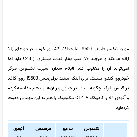
موتور تنفس طبیعی IS500 اما حداکثر گشتاور خود را در دورهای بالا
ارائه می‌کند و هرچند ۷۰ اسب بخار قدرت بیشتری از C43 دارد اما
نمی‌تواند آن را مغلوب کند. البته، سدان اسپرت لکسوس هرگز
خودروی کندی نیست. برای اینکه ببینید پرفورمنس IS500 روی کاغذ
در قیاس با رقبا چگونه است، در جدول زیر آن‌ها را باهم مقایسه کرده
و آئودی S4 و کادیلاک CT4-V بلک‌وینگ را هم به این مهمانی دعوت
کرده‌ایم.
لکسوس
ب‌ام‌و
مرسدس
آئودی
ک