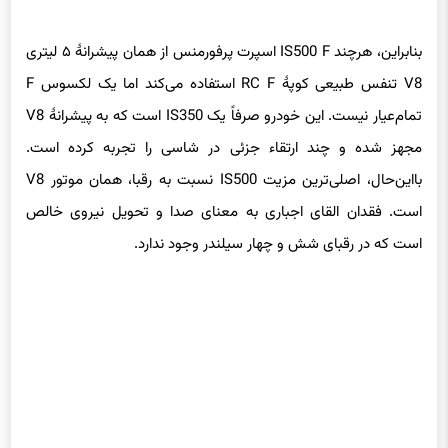
بنابراین، هرچند IS500 F اسپرت پرفورمنس از همان پیشرانهٔ ۵ لیتری
V8 تنفس طبیعی کوپهٔ RC F استفاده می‌کند اما یک لکسوس F
تمام‌عیار نیست. این خودرو صرفاً یک IS350 است که به پیشرانهٔ V8
مجهز شده و چند ارتقاء جزئی در شاسی را تجربه کرده است.
بااین‌حال، اصلی‌ترین مزیت IS500 نسبت به رقبا، همان موتور V8
است. فقدان القای اجباری به معنای صدا و تحویل نیروی خالص
است که در رقبای شش و چهار سیلندر وجود ندارد.