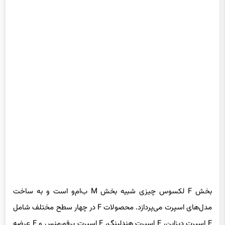
بخش F لکسوس چیزی شبیه بخش M ب‌ام‌و است و به ساخت
مدل‌های اسپرت می‌پردازد. محصولات F در چهار سطح مختلف شامل
F اسپرت دیزاین، F اسپرت هندلینگ، F اسپرت پرفورمنس و F عرضه