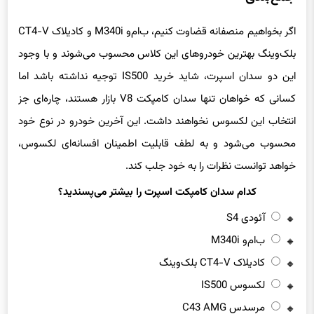
اگر بخواهیم منصفانه قضاوت کنیم، ب‌ام‌و M340i و کادیلاک CT4-V
بلک‌وینگ بهترین خودروهای این کلاس محسوب می‌شوند و با وجود
این دو سدان اسپرت، شاید خرید IS500 توجیه نداشته باشد اما
کسانی که خواهان تنها سدان کامپکت V8 بازار هستند، چاره‌ای جز
انتخاب این لکسوس نخواهند داشت. این آخرین خودرو در نوع خود
محسوب می‌شود و به لطف قابلیت اطمینان افسانه‌ای لکسوس،
خواهد توانست نظرات را به خود جلب کند.
کدام سدان کامپکت اسپرت را بیشتر می‌پسندید؟
آئودی S4
ب‌ام‌و M340i
کادیلاک CT4-V بلک‌وینگ
لکسوس IS500
مرسدس C43 AMG