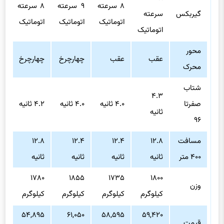
۸ سرعته
۹ سرعته
۸ سرعته
گیربکس
سرعته
سر
اتوماتیک
اتوماتیک
اتوماتیک
اتوماتیک
ات
محور
عقب
عقب
چهارچرخ
چهارچرخ
ع
محرک
شتاب
۴.۳
صفرتا
۴.۰ ثانیه
۴.۰ ثانیه
۴.۲ ثانیه
۴.۰ ث
ثانیه
۹۶
مسافت
۱۲.۸
۱۲.۴
۱۲.۴
۱۲.۸
.۴
۴۰۰ متر
ثانیه
ثانیه
ثانیه
ثانیه
ثا
۷۰
۱۷۸۰
۱۸۵۵
۱۷۳۵
۱۸۰۰
وزن
کیلوگرم
کیلوگرم
کیلوگرم
کیلوگرم
کی
۹۰
۵۴,۸۹۵
۶۱,۰۵۰
۵۸,۵۹۵
۵۹,۴۲۰
قیمت