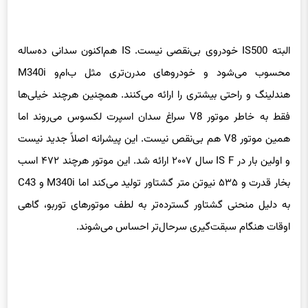
البته IS500 خودروی بی‌نقصی نیست. IS هم‌اکنون سدانی ده‌ساله
محسوب می‌شود و خودروهای مدرن‌تری مثل ب‌ام‌و M340i
هندلینگ و راحتی بیشتری را ارائه می‌کنند. همچنین هرچند خیلی‌ها
فقط به خاطر موتور V8 سراغ سدان اسپرت لکسوس می‌روند اما
همین موتور V8 هم بی‌نقص نیست. این پیشرانه اصلاً جدید نیست
و اولین بار در IS F سال ۲۰۰۷ ارائه شد. این موتور هرچند ۴۷۲ اسب
بخار قدرت و ۵۳۵ نیوتن متر گشتاور تولید می‌کند اما M340i و C43
به دلیل منحنی گشتاور گسترده‌تر به لطف موتورهای توربو، گاهی
اوقات هنگام سبقت‌گیری سرحال‌تر احساس می‌شوند.