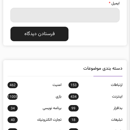
ایمیل
*
دسته بندی موضوعات
ارتباطات
امنيت
462
153
اينترنت
بازی
11005
434
بدافزار
برنامه نويسی
34
99
تبلیغات
تجارت الكترونيك
40
18