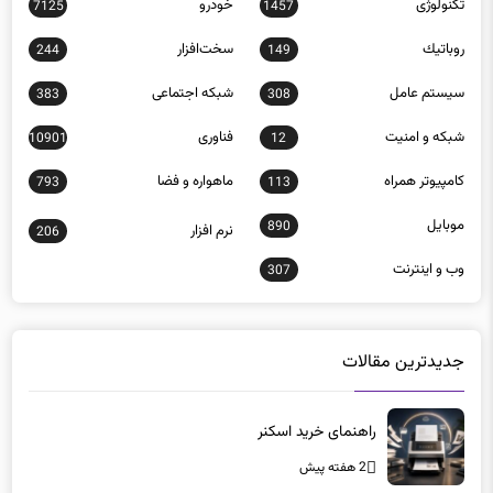
تکنولوژی
خودرو
7125
1457
روباتيك
سخت‌افزار
244
149
سيستم عامل
شبكه اجتماعی
383
308
شبكه و امنيت
فناوری
10901
12
كامپيوتر همراه
ماهواره و فضا
793
113
موبايل
890
نرم افزار
206
وب و اينترنت
307
جدیدترین مقالات
راهنمای خرید اسکنر
2 هفته پیش