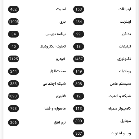
ارتباطات
امنيت
462
153
اينترنت
بازی
11005
434
بدافزار
برنامه نويسی
34
99
تبلیغات
تجارت الكترونيك
40
18
تکنولوژی
خودرو
7125
1457
روباتيك
سخت‌افزار
244
149
سيستم عامل
شبكه اجتماعی
383
308
شبكه و امنيت
فناوری
10901
12
كامپيوتر همراه
ماهواره و فضا
793
113
موبايل
890
نرم افزار
206
وب و اينترنت
307