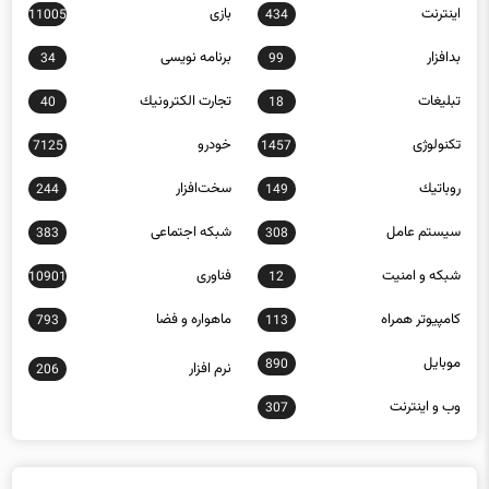
اينترنت
بازی
11005
434
بدافزار
برنامه نويسی
34
99
تبلیغات
تجارت الكترونيك
40
18
تکنولوژی
خودرو
7125
1457
روباتيك
سخت‌افزار
244
149
سيستم عامل
شبكه اجتماعی
383
308
شبكه و امنيت
فناوری
10901
12
كامپيوتر همراه
ماهواره و فضا
793
113
موبايل
890
نرم افزار
206
وب و اينترنت
307