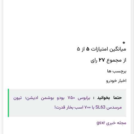
میانگین امتیازات
۵
از ۵
از مجموع
۲۷
رای
برچسب ها
اخبار خودرو
حتما بخوانید :
برابوس ۷۵۰ بودو بوشمن ادیشن؛ تیون
مرسدس SL63 با ۷۰۰ اسب بخار قدرت!
مجله خبری gsxr