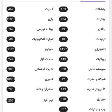
ارتباطات
امنيت
462
153
اينترنت
بازی
11005
434
بدافزار
برنامه نويسی
34
99
تبلیغات
تجارت الكترونيك
40
18
تکنولوژی
خودرو
7125
1457
روباتيك
سخت‌افزار
244
149
سيستم عامل
شبكه اجتماعی
383
308
شبكه و امنيت
فناوری
10901
12
كامپيوتر همراه
ماهواره و فضا
793
113
موبايل
890
نرم افزار
206
وب و اينترنت
307