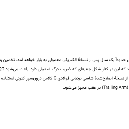
ال ۲۰۲۵ تولید نخواهد شد که یعنی حدوداً یک سال پس از نسخهٔ الکتریکی معمولی به بازار خواهد آمد. تخمی
ارائهٔ برد مناسب به تکنولوژی باطری پیشرفته‌ای نیاز داشته باشد. EQG از نسخهٔ اصلاح‌شدهٔ شاسی نردبانی فولادی G کلاس درون
.