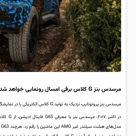
مرسدس بنز G کلاس برقی امسال رونمایی خواهد شد
مرسدس بنز پروتوتایپ نزدیک به تولید G کلاس الکتریکی را در نمایشگاه مونیخ به نمایش درآورده و خبر از رونمایی رسمی آن طی چند ماه آینده داده است.