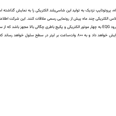
بنز در همان نمایشگاه، پروتوتایپ نزدیک به تولید این شاسی‌بلند الکتریکی را به نمایش گذاشته
ٔ مرسدس، حاضران در نمایشگاه مونیخ می‌توانند از نزدیک با G کلاس الکتریکی چند ماه پیش از رونمایی رسمی ملاقات کنند. این شرکت 
چندانی در مورد آفرودر الکتریکی خود منتشر نکرده است ولی انتظار می‌رود EQG به چهار موتور الکتریکی و پکیج باطری چگالی بالا مجهز باشد 
آند بهره می‌برد. این تکنولوژی، چگالی انرژی را بین ۲۰ تا ۴۰ درصد افزایش خواهد داد و به ۸۰۰ وات‌ساعت بر لیتر در سطح سلول خوا