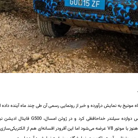
در اکتبر ۲۰۱۷، مرسدس بنز با معرفی G65 فاینال ادیشن، از G کلاس دوازده سیلندر خداحافظی کرد و در 
مدل‌های هشت سیلندر غیر AMG این ماشین را رقم زد. هرچند G63 هنوز با موتور V8 عرضه می‌شود اما این آفرودر افسانه‌ای هم از الکت