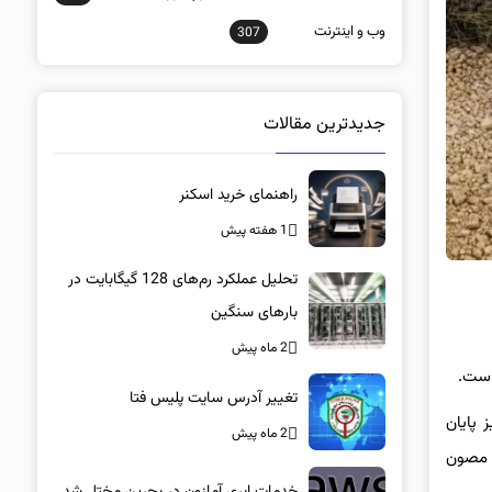
وب و اينترنت
307
جدیدترین مقالات
راهنمای خرید اسکنر
1 هفته پیش
تحلیل عملکرد رم‌های 128 گیگابایت در
بارهای سنگین
2 ماه پیش
تغییر آدرس سایت پلیس فتا
ژوئن امسال، G500 فاینال ادیشن نیز پایان
2 ماه پیش
ریکی‌سازی مصون
خدمات ابری آمازون در بحرین مختل شد