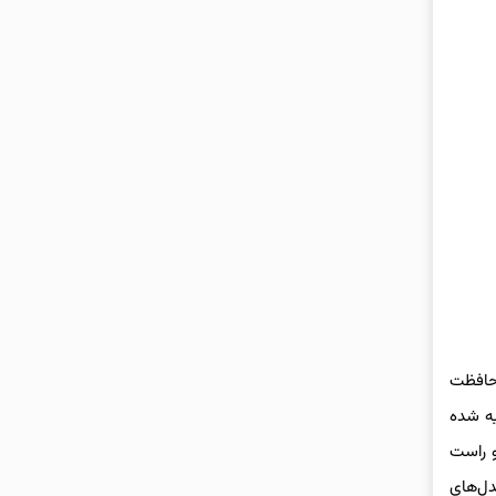
محافظت
یه شده
gsxr‌های تعویض دنده چپ و راست
مدل‌های