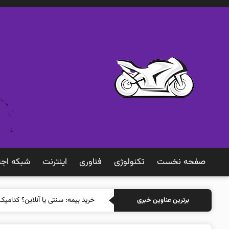
صفحه نخست
تکنولوژی
فناوری
اينترنت
شبكه اجت
خرید بیمه: سنتی ی
برترین عناوین خبری