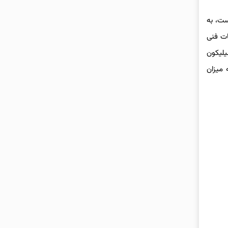
 است، به
اطلاعات فنی
که از سیلیکون
هد رساند که میزان