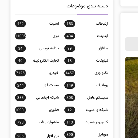
دسته بندی موضوعات
ارتباطات
امنيت
462
153
اينترنت
بازی
11005
434
بدافزار
برنامه نويسی
34
99
تبلیغات
تجارت الكترونيك
40
18
تکنولوژی
خودرو
7125
1457
روباتيك
سخت‌افزار
244
149
سيستم عامل
شبكه اجتماعی
383
308
شبكه و امنيت
فناوری
10901
12
كامپيوتر همراه
ماهواره و فضا
793
113
موبايل
890
نرم افزار
206