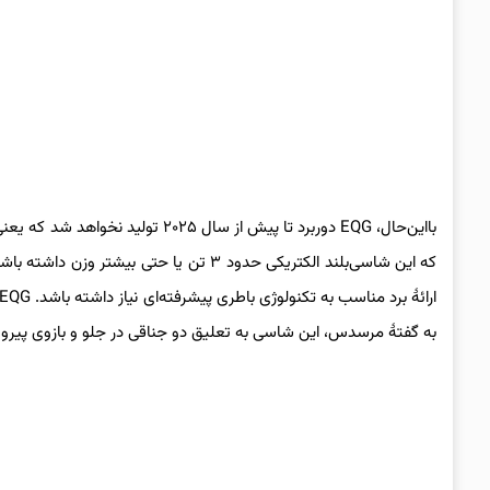
بااین‌حال، EQG دوربرد تا پیش از س
به گفتهٔ مرسدس، این شاسی به تعلیق دو جناقی در جلو و بازوی پیرو (Trailing Arm) در عقب مجهز می‌شود