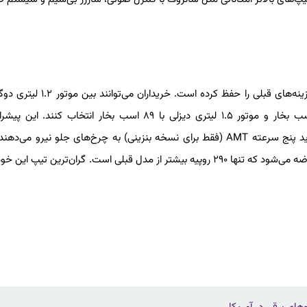
تاتا در فیس‌لیفت آلتروز تغییری در پیشرانه‌ها ایجاد نکرده و همان گزینه‌های قبلی را حفظ 
(بنزین و CNG) با ۷۳ اسب بخار، موتور ۱.۲ لیتری بنزینی با ۸۷ اسب بخار و موتور ۱.۵ لیتری دیزلی با ۸۹ اسب بخار انتخاب ک
گیربکس‌های پنج سرعته دستی، شش سرعته دوکلاچه یا نمونهٔ جدید پنج سرعته AMT (فقط برای نسخه بنزینی) به چرخ‌های جلو نیرو م
۲۰۲۵ با قیمت پایه ۶.۸۹ لک روپیه (حدود ۸,۱۰۰ دلار) برای تیپ پایه عرضه می‌شود که تنها ۲۹۰ روپیه بیشتر از مدل قبلی است. گران‌ترین 