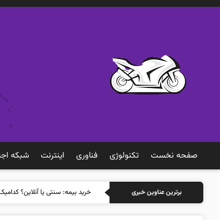
صفحه نخست
تکنولوژی
فناوری
اينترنت
شبكه اجت
خرید ب
برترین عناوین خبری