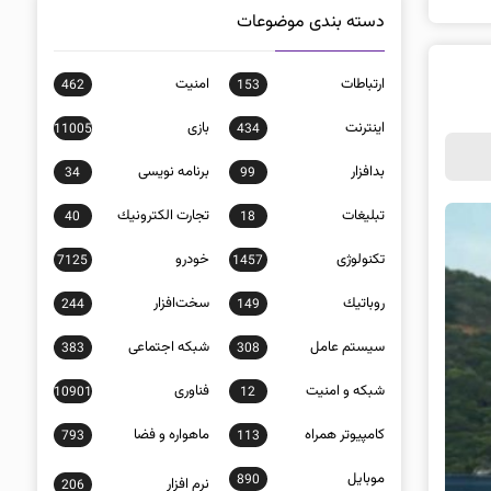
دسته بندی موضوعات
ارتباطات
امنيت
462
153
اينترنت
بازی
11005
434
بدافزار
برنامه نويسی
34
99
تبلیغات
تجارت الكترونيك
40
18
تکنولوژی
خودرو
7125
1457
روباتيك
سخت‌افزار
244
149
سيستم عامل
شبكه اجتماعی
383
308
شبكه و امنيت
فناوری
10901
12
كامپيوتر همراه
ماهواره و فضا
793
113
موبايل
890
نرم افزار
206