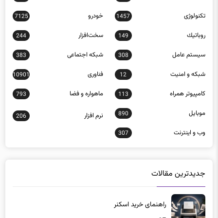
تکنولوژی
خودرو
7125
1457
روباتيك
سخت‌افزار
244
149
سيستم عامل
شبكه اجتماعی
383
308
شبكه و امنيت
فناوری
10901
12
كامپيوتر همراه
ماهواره و فضا
793
113
موبايل
890
نرم افزار
206
وب و اينترنت
307
جدیدترین مقالات
راهنمای خرید اسکنر