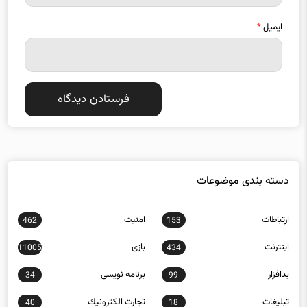
ایمیل
*
دسته بندی موضوعات
ارتباطات
امنيت
462
153
اينترنت
بازی
11005
434
بدافزار
برنامه نويسی
34
99
تبلیغات
تجارت الكترونيك
40
18