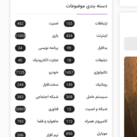
دسته بندی موضوعات
ارتباطات
امنيت
462
153
اينترنت
بازی
11005
434
بدافزار
برنامه نويسی
34
99
تبلیغات
تجارت الكترونيك
40
18
تکنولوژی
خودرو
7125
1457
روباتيك
سخت‌افزار
244
149
سيستم عامل
شبكه اجتماعی
383
308
شبكه و امنيت
فناوری
10901
12
كامپيوتر همراه
ماهواره و فضا
793
113
موبايل
890
نرم افزار
206