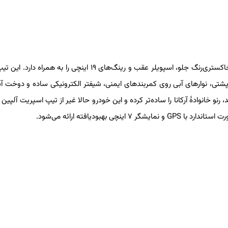
خبر مهم‌تر اما اضافه شدن تیپ جدید اسپریت آلپین است که تیغهٔ خاکستری‌رنگ جلو، اسپویلر عقب و رینگ‌های ۱۹ اینچی را ب
شتی، نوارهای آبی روی کمربندهای ایمنی، شیفتر الکترونیکی ساده و دوخت آ
 رنو خانوادهٔ آرکانا را ساده‌تر کرده و این خودرو حالا غیر از تیپ اسپریت آلپین
بهبودیافته ارائه می‌شود.