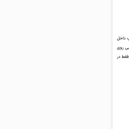
ه همراه دارد. این تیپ داخل
بی روی
 فقط در