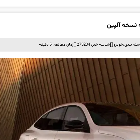
ه نسخه آلپین
سته بندی:
خودرو
شناسه خبر: 275204
زمان مطالعه: 5 دقیقه