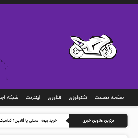
صفحه نخست
تکنولوژی
فناوری
اينترنت
شبكه اجت
خرید بیمه: سنتی یا آنلاین؟ کدامی
برترین عناوین خبری