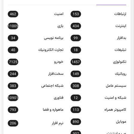
دسته بندی موضوعات
ارتباطات
امنيت
462
153
اينترنت
بازی
11005
434
بدافزار
برنامه نويسی
34
99
تبلیغات
تجارت الكترونيك
40
18
تکنولوژی
خودرو
7125
1457
روباتيك
سخت‌افزار
244
149
سيستم عامل
شبكه اجتماعی
383
308
شبكه و امنيت
فناوری
10901
12
كامپيوتر همراه
ماهواره و فضا
793
113
موبايل
890
نرم افزار
206