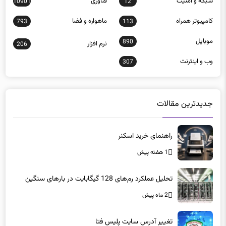
شبكه و امنيت
فناوری
10901
12
كامپيوتر همراه
ماهواره و فضا
793
113
موبايل
890
نرم افزار
206
وب و اينترنت
307
جدیدترین مقالات
راهنمای خرید اسکنر
1 هفته پیش
تحلیل عملکرد رم‌های 128 گیگابایت در بارهای سنگین
2 ماه پیش
تغییر آدرس سایت پلیس فتا