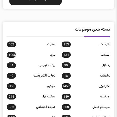
دسته بندی موضوعات
ارتباطات
امنيت
462
153
اينترنت
بازی
11005
434
بدافزار
برنامه نويسی
34
99
تبلیغات
تجارت الكترونيك
40
18
تکنولوژی
خودرو
7125
1457
روباتيك
سخت‌افزار
244
149
سيستم عامل
شبكه اجتماعی
383
308