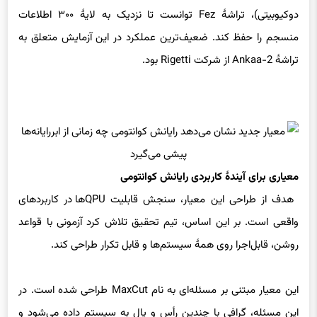
دوکیوبیتی)، تراشهٔ Fez توانست تا نزدیک به لایهٔ ۳۰۰ اطلاعات
منسجم را حفظ کند. ضعیف‌ترین عملکرد در این آزمایش متعلق به
تراشهٔ Ankaa-2 از شرکت Rigetti بود.
معیاری برای آیندهٔ کاربردی رایانش کوانتومی
هدف از طراحی این معیار، سنجش قابلیت QPUها در کاربردهای
واقعی است. بر این اساس، تیم تحقیق تلاش کرد آزمونی با قواعد
روشن، قابل‌اجرا روی همهٔ سیستم‌ها و قابل تکرار طراحی کند.
این معیار مبتنی بر مسئله‌ای به نام MaxCut طراحی شده است. در
این مسئله، گرافی با چندین رأس و یال به سیستم داده می‌شود و