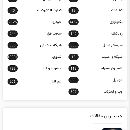
تبلیغات
تجارت الكترونيك
40
18
تکنولوژی
خودرو
7125
1457
روباتيك
سخت‌افزار
244
149
سيستم عامل
شبكه اجتماعی
383
308
شبكه و امنيت
فناوری
10901
12
كامپيوتر همراه
ماهواره و فضا
793
113
موبايل
890
نرم افزار
206
وب و اينترنت
307
جدیدترین مقالات