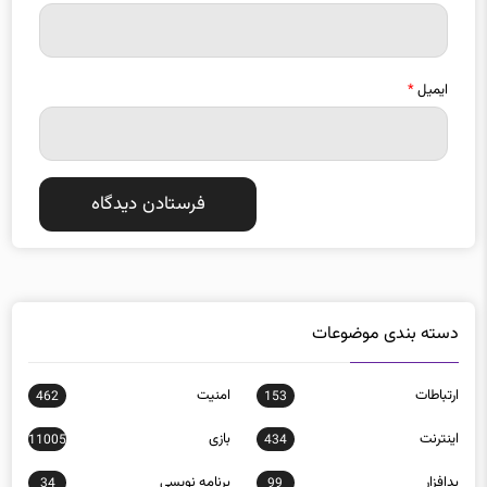
ایمیل
*
دسته بندی موضوعات
ارتباطات
امنيت
462
153
اينترنت
بازی
11005
434
بدافزار
برنامه نويسی
34
99