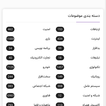
دسته بندی موضوعات
ارتباطات
امنيت
462
153
اينترنت
بازی
11005
434
بدافزار
برنامه نويسی
34
99
تبلیغات
تجارت الكترونيك
40
18
تکنولوژی
خودرو
7125
1457
روباتيك
سخت‌افزار
244
149
سيستم عامل
شبكه اجتماعی
383
308
شبكه و امنيت
فناوری
10901
12
كامپيوتر همراه
ماهواره و فضا
793
113