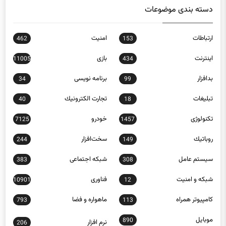
ارتباطات
امنيت
462
153
اينترنت
بازی
11005
434
بدافزار
برنامه نويسی
34
99
تبلیغات
تجارت الكترونيك
40
18
تکنولوژی
خودرو
7125
1457
روباتيك
سخت‌افزار
244
149
سيستم عامل
شبكه اجتماعی
383
308
شبكه و امنيت
فناوری
10901
12
كامپيوتر همراه
ماهواره و فضا
793
113
موبايل
890
نرم افزار
206
وب و اينترنت
307