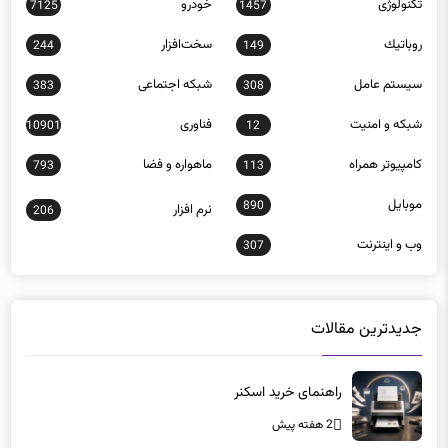
تکنولوژی
خودرو
7125
1457
روباتيك
سخت‌افزار
244
149
سيستم عامل
شبكه اجتماعی
383
308
شبكه و امنيت
فناوری
10901
12
كامپيوتر همراه
ماهواره و فضا
793
113
موبايل
890
نرم افزار
206
وب و اينترنت
307
جدیدترین مقالات
راهنمای خرید اسکنر
2 هفته پیش