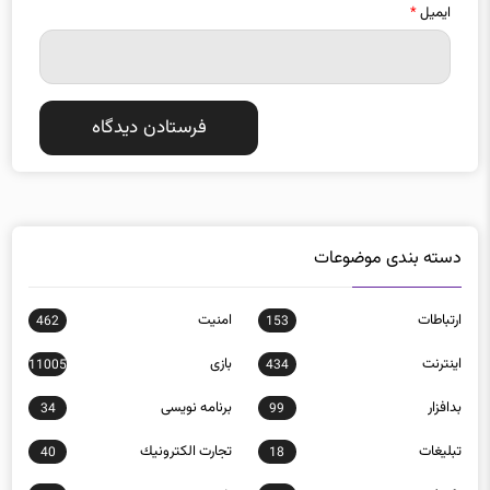
ایمیل
*
دسته بندی موضوعات
ارتباطات
امنيت
462
153
اينترنت
بازی
11005
434
بدافزار
برنامه نويسی
34
99
تبلیغات
تجارت الكترونيك
40
18