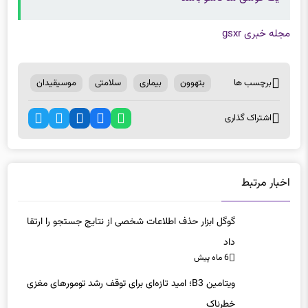
مجله خبری gsxr
برچسب ها
بتهوون
بیماری
سلامتی
موسیقیدان
اشتراک گذاری
اخبار مرتبط
گوگل ابزار حذف اطلاعات شخصی از نتایج جستجو را ارتقا
داد
6 ماه پیش
ویتامین B3؛ امید تازه‌ای برای توقف رشد تومورهای مغزی
خطرناک