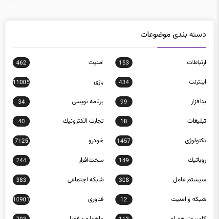
دسته بندی موضوعات
ارتباطات
امنيت
462
153
اينترنت
بازی
11005
434
بدافزار
برنامه نويسی
34
99
تبلیغات
تجارت الكترونيك
40
18
تکنولوژی
خودرو
7125
1457
روباتيك
سخت‌افزار
244
149
سيستم عامل
شبكه اجتماعی
383
308
شبكه و امنيت
فناوری
10901
12
كامپيوتر همراه
ماهواره و فضا