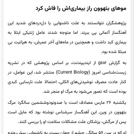
موهای بتهوون راز بیماری‌اش را فاش کرد
پژوهشگران نتوانستند به علت ناشنوایی یا دل‌درد‌های شدید این
آهنگساز آلمانی پی ببرند. اما متوجه شدند عامل ژنتیکی ابتلا به
بیماری کبد داشت و همچنین در ماه‌های آخر عمرش، به هپاتیت بی
مبتلا شده بود.
به گزارش gsxr از ایندیپندنت، بر اساس پژوهشی که در نشریه
زیست‌شناسی امروز (Current Biology) منتشر شد، این عوامل، در
کنار عادت مصرف نوشیدنی‌های الکلی، احتمالا علت نارسایی کبدی
بوده است که تصور می‌شود به مرگ او منجر شد.
یکشنبه ۲۶ مارس مصادف است با صدونودوششمین سالگرد مرگ
بتهوون در وین. این آهنگساز سرشناس نوشته بود که مایل است
پس از مرگش، پزشکان علت مشکلات سلامت او را بررسی کنند.
او که در سن ۵۶ سالگی چشم از جهان بست، به ناشنوایی پیش‌رونده