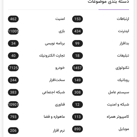
دسته بندی موضوعات
ارتباطات
امنيت
462
153
اينترنت
بازی
11005
434
بدافزار
برنامه نويسی
34
99
تبلیغات
تجارت الكترونيك
40
18
تکنولوژی
خودرو
7125
1457
روباتيك
سخت‌افزار
244
149
سيستم عامل
شبكه اجتماعی
383
308
شبكه و امنيت
فناوری
10901
12
كامپيوتر همراه
ماهواره و فضا
793
113
موبايل
890
نرم افزار
206