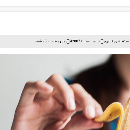
سته بندی:
فناوری
شناسه خبر: 428871
زمان مطالعه: 5 دقیقه