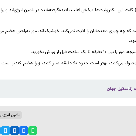
یتی هدلی، کارشناس تغذیه دارای مجوز رسمی، به پلوتون (Peloton) گفت این الکترولیت‌ها «بخش اغلب نادیده‌گرفته‌شده در تامین انرژی‌اند
شد که چه چیزی معده‌شان را اذیت نمی‌کند. خوشبختانه، موز به‌راحتی هضم می
ود.
اعت قبل از ورزش بخورید.
هدلی گفت: «اگر موز را همراه منبعی از چربی مانند کره بادام‌زمینی مصرف می‌کنید، بهتر است حدود ۶۰ دقیقه صبر کنید، زیرا 
تامین انرژی ب