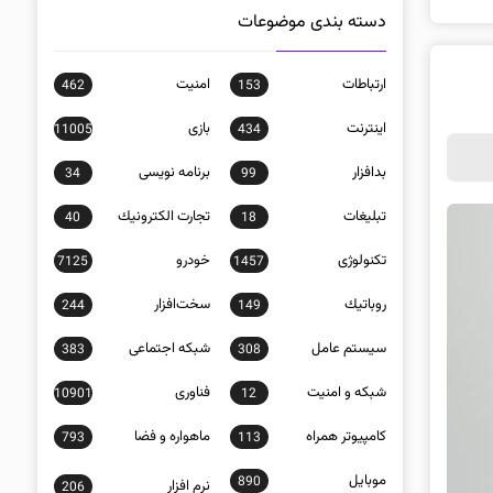
دسته بندی موضوعات
ارتباطات
امنيت
462
153
اينترنت
بازی
11005
434
بدافزار
برنامه نويسی
34
99
تبلیغات
تجارت الكترونيك
40
18
تکنولوژی
خودرو
7125
1457
روباتيك
سخت‌افزار
244
149
سيستم عامل
شبكه اجتماعی
383
308
شبكه و امنيت
فناوری
10901
12
كامپيوتر همراه
ماهواره و فضا
793
113
موبايل
890
نرم افزار
206