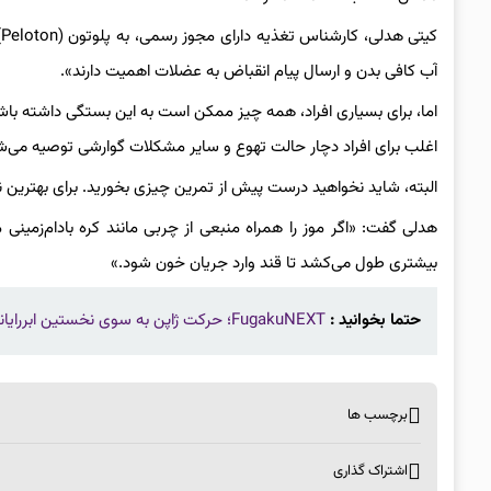
ک
آب کافی بدن و ارسال پیام انقباض به عضلات اهمیت دارند».
اما، برای بسیاری افراد، همه چیز ممکن است به این بستگی داشته با
اغلب برای افراد دچار حالت تهوع و سایر مشکلات گوارشی توصیه می‌ش
البته، شاید نخواهید درست پیش از تمرین چیزی بخورید. برای بهترین نتیجه، موز را بین ۱۰ دقیقه تا یک س
بیشتری طول می‌کشد تا قند وارد جریان خون شود.»
حتما بخوانید :
FugakuNEXT؛ حرکت ژاپن به سوی نخستین ابررایانه زتاسکیل جهان
برچسب ها
اشتراک گذاری