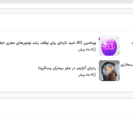
ویتامین B3؛ امید تازه‌ای برای توقف رشد تومورهای مغزی خطرناک
6 ماه پیش
س-آام‌جی: شاسی‌بلندهای ۱۰۰۰ اسب‌بخاری
ردپای آلزایمر در مغز بیماران پساکرونا
6 ماه پیش