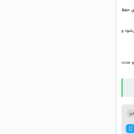
 و برای حفظ
‌شود و
هضم کندتر است و مدت
دن