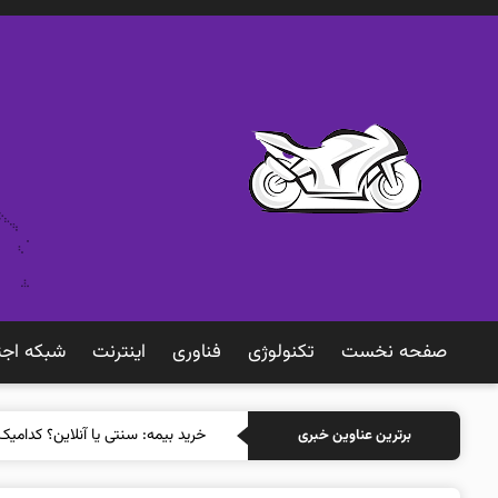
صفحه نخست
تکنولوژی
فناوری
اينترنت
شبكه اجت
خرید بیم
برترین عناوین خبری