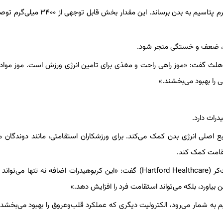
طبق گزارش کلینیک کلیولند، خوردن فقط یک موز می‌تواند ۴۵۱ میلی‌گرم پتاسیم به بدن برساند. این م
ظم، ضعف و خستگی منجر شود.
 هلث گفت: «موز راهی راحت و مغذی برای تامین انرژی ورزش است. موز موا
 را بهبود می‌بخشند.»
بع اصلی انرژی بدن کمک می‌کند. برای ورزشکاران استقامتی، مانند دوندگان
تقامت کمک کند.
کریستوفر برت، کارشناس تغذیه دارای مجوز رسمی، به هارتفورد هلث‌کر (Hartford Healthcare) گفت: «این کربوهیدرات‌ اضافه نه تنه
یاورد، بلکه می‌تواند استقامت فرد را افزایش دهد.»
 به شمار می‌رود، الکترولیت دیگری که عملکرد قلب‌و‌عروق را بهبود می‌بخشد