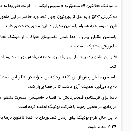
با موشک «فالکون ۹» متعلق به «اسپیس ایکس» از ایالت فلوریدا به فضا پرتاب شد.
به گزارش gsxr و به نقل از یورونیوز، چهار فضانورد حاضر در
ژاپن و روسیه به همراه یاسمین مقبلی در این ماموریت حضور دارند.
یاسمین مقبلی پس از جدا شدن فضاپیمای «دراگن» از موشک «فالک
ماموریتی مشترک هستیم.»
شد.
یاسمین مقبلی پیش از این گفته بود که بی‌صبرانه در انتظار این است که 
به یاد می‌آورد همیشه آرزو داشت تا در فضا پرواز کند.
ناسا برای فرستادن فضانوردانش به فضا با «اسپیس ایکس» متعلق به 
قراردادی در همین زمینه با شرکت بوئینگ امضاء کرده است.
با این حال طرح بوئینگ برای ارسال فضانوردان به فضا تاکنون بارها 
۲۰۲۴ انجام شود.