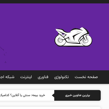
صفحه نخست
تکنولوژی
فناوری
اينترنت
شبكه اجت
خری
برترین عناوین خبری