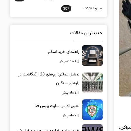
وب و اينترنت
307
جدیدترین مقالات
راهنمای خرید اسکنر
1 هفته پیش
تحلیل عملکرد رم‌های 128 گیگابایت در
بارهای سنگین
2 ماه پیش
تغییر آدرس سایت پلیس فتا
2 ماه پیش
دراگن»
خدمات ابری آمازون در بحرین مختل شد