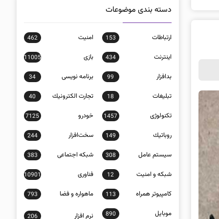
دسته بندی موضوعات
ارتباطات
امنيت
462
153
اينترنت
بازی
11005
434
بدافزار
برنامه نويسی
34
99
تبلیغات
تجارت الكترونيك
40
18
تکنولوژی
خودرو
7125
1457
روباتيك
سخت‌افزار
244
149
سيستم عامل
شبكه اجتماعی
383
308
شبكه و امنيت
فناوری
10901
12
كامپيوتر همراه
ماهواره و فضا
793
113
موبايل
890
نرم افزار
206