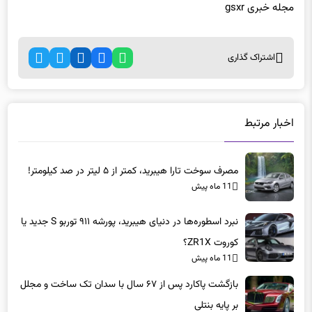
مجله خبری gsxr
اشتراک گذاری
اخبار مرتبط
مصرف سوخت تارا هیبرید، کمتر از ۵ لیتر در صد کیلومتر!
11 ماه پیش
نبرد اسطوره‌ها در دنیای هیبرید، پورشه ۹۱۱ توربو S جدید یا
کوروت ZR1X؟
11 ماه پیش
بازگشت پاکارد پس از ۶۷ سال با سدان تک ساخت و مجلل
بر پایه بنتلی