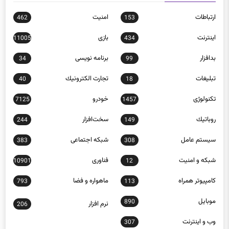
ارتباطات
امنيت
462
153
اينترنت
بازی
11005
434
بدافزار
برنامه نويسی
34
99
تبلیغات
تجارت الكترونيك
40
18
تکنولوژی
خودرو
7125
1457
روباتيك
سخت‌افزار
244
149
سيستم عامل
شبكه اجتماعی
383
308
شبكه و امنيت
فناوری
10901
12
كامپيوتر همراه
ماهواره و فضا
793
113
موبايل
890
نرم افزار
206
وب و اينترنت
307