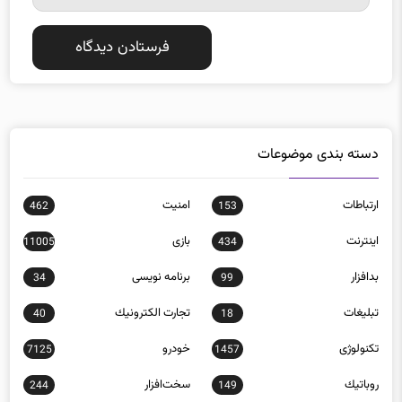
دسته بندی موضوعات
ارتباطات
امنيت
462
153
اينترنت
بازی
11005
434
بدافزار
برنامه نويسی
34
99
تبلیغات
تجارت الكترونيك
40
18
تکنولوژی
خودرو
7125
1457
روباتيك
سخت‌افزار
244
149