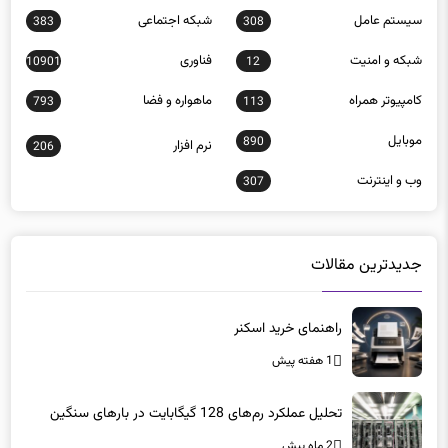
سيستم عامل
شبكه اجتماعی
383
308
شبكه و امنيت
فناوری
10901
12
كامپيوتر همراه
ماهواره و فضا
793
113
موبايل
890
نرم افزار
206
وب و اينترنت
307
جدیدترین مقالات
راهنمای خرید اسکنر
1 هفته پیش
تحلیل عملکرد رم‌های 128 گیگابایت در بارهای سنگین
2 ماه پیش