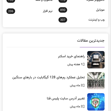
793
113
موبايل
890
نرم افزار
206
وب و اينترنت
307
جدیدترین مقالات
راهنمای خرید اسکنر
1 هفته پیش
تحلیل عملکرد رم‌های 128 گیگابایت در بارهای سنگین
2 ماه پیش
تغییر آدرس سایت پلیس فتا
2 ماه پیش