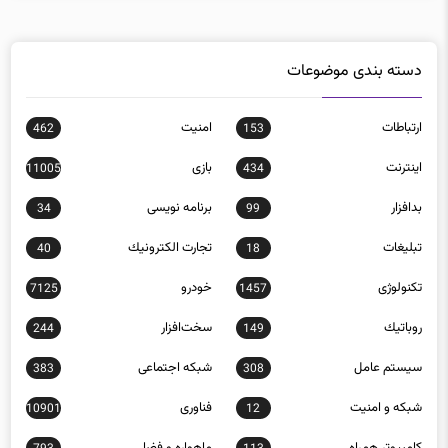
دسته بندی موضوعات
ارتباطات
امنيت
462
153
اينترنت
بازی
11005
434
بدافزار
برنامه نويسی
34
99
تبلیغات
تجارت الكترونيك
40
18
تکنولوژی
خودرو
7125
1457
روباتيك
سخت‌افزار
244
149
سيستم عامل
شبكه اجتماعی
383
308
شبكه و امنيت
فناوری
10901
12
كامپيوتر همراه
ماهواره و فضا