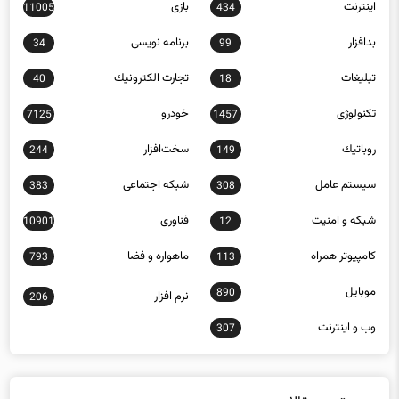
اينترنت
بازی
11005
434
بدافزار
برنامه نويسی
34
99
تبلیغات
تجارت الكترونيك
40
18
تکنولوژی
خودرو
7125
1457
روباتيك
سخت‌افزار
244
149
سيستم عامل
شبكه اجتماعی
383
308
شبكه و امنيت
فناوری
10901
12
كامپيوتر همراه
ماهواره و فضا
793
113
موبايل
890
نرم افزار
206
وب و اينترنت
307