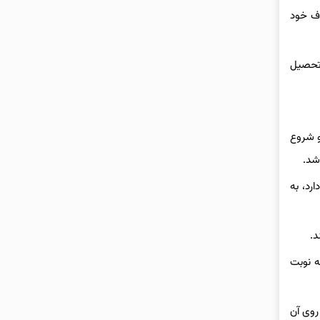
راف خود
 تحصیل
و شروع
شد.
رد، به
‌.
ه نوبت
روی آن