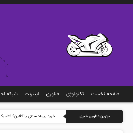
صفحه نخست
تکنولوژی
فناوری
اينترنت
شبكه اجت
خرید بیمه: سنتی
برترین عناوین خبری