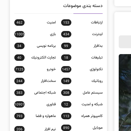
دسته بندی موضوعات
ارتباطات
امنيت
462
153
اينترنت
بازی
11005
434
بدافزار
برنامه نويسی
34
99
تبلیغات
تجارت الكترونيك
40
18
تکنولوژی
خودرو
7125
1457
روباتيك
سخت‌افزار
244
149
سيستم عامل
شبكه اجتماعی
383
308
شبكه و امنيت
فناوری
10901
12
كامپيوتر همراه
ماهواره و فضا
793
113
موبايل
890
نرم افزار
206