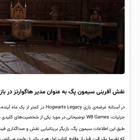
نقش آفرینی سیمون پگ به عنوان مدیر هاگوارتز در بازی gwarts Legacy
در آستانه عرضه‌ی بازی warts Legacy
جزئیات، WB Games توضیحاتی در مورد یکی از شخصیت‌های کلیدی بازی هاگوارتز لگسی و بازیگر آن را با هواداران به اشتراک گذاشته است.
طبق این اطلاعات سیمون پگ، بازیگر بریتانیایی نقش و صداگذاری فین
که تقریبا یک قرن قبل از وقایع کتاب اول هری پاتر را روایت می‌کند،