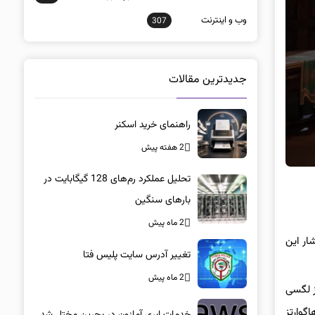
وب و اينترنت
307
جدیدترین مقالات
راهنمای خرید اسکنر
2 هفته پیش
تحلیل عملکرد رم‌های 128 گیگابایت در
بارهای سنگین
2 ماه پیش
نتشار این
تغییر آدرس سایت پلیس فتا
2 ماه پیش
ز لگسی
گوارتز
خدمات ابری آمازون در بحرین مختل شد