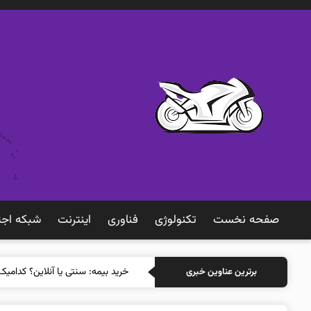
صفحه نخست
تکنولوژی
فناوری
اينترنت
شبكه اجت
خرید بیمه: سنتی
برترین عناوین خبری