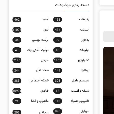
دسته بندی موضوعات
ارتباطات
امنيت
462
153
اينترنت
بازی
11005
434
بدافزار
برنامه نويسی
34
99
تبلیغات
تجارت الكترونيك
40
18
تکنولوژی
خودرو
7125
1457
روباتيك
سخت‌افزار
244
149
سيستم عامل
شبكه اجتماعی
383
308
شبكه و امنيت
فناوری
10901
12
كامپيوتر همراه
ماهواره و فضا
793
113
موبايل
890
نرم افزار
206