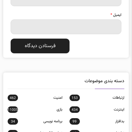
ایمیل
*
دسته بندی موضوعات
ارتباطات
امنيت
462
153
اينترنت
بازی
11005
434
بدافزار
برنامه نويسی
34
99
تبلیغات
تجارت الكترونيك
40
18