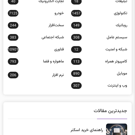
تکنولوژی
خودرو
7125
1457
روباتيك
سخت‌افزار
244
149
سيستم عامل
شبكه اجتماعی
383
308
شبكه و امنيت
فناوری
10901
12
كامپيوتر همراه
ماهواره و فضا
793
113
موبايل
890
نرم افزار
206
وب و اينترنت
307
جدیدترین مقالات
راهنمای خرید اسکنر
2 هفته پیش